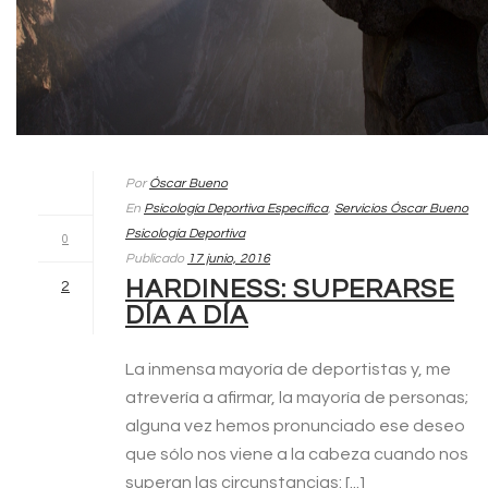
Por
Óscar Bueno
En
Psicología Deportiva Específica
,
Servicios Óscar Bueno
Psicología Deportiva
0
Publicado
17 junio, 2016
HARDINESS: SUPERARSE
2
DÍA A DÍA
La inmensa mayoría de deportistas y, me
atrevería a afirmar, la mayoría de personas;
alguna vez hemos pronunciado ese deseo
que sólo nos viene a la cabeza cuando nos
superan las circunstancias: [...]