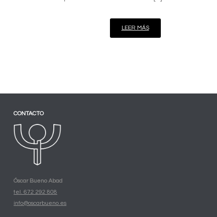
LEER MÁS
CONTACTO
Óscar Bueno Abad
tel. 672 292 808
info@oscarbueno.es