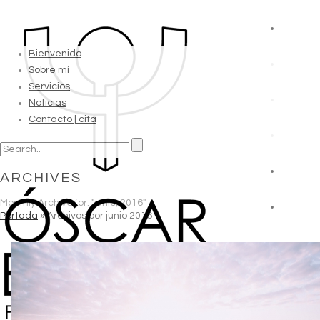
Bienvenido
Sobre mí
Servicios
Noticias
Contacto | cita
ARCHIVES
Monthly Archive for: "junio, 2016"
Portada
»
Archivos por junio 2016